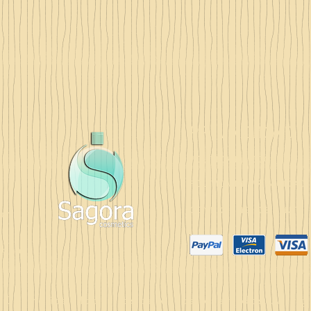
PRIVACIDAD
POLÍTICA DE COOKIES
POLÍTICA DE PRIVACIDAD
CONDICIONES DE VENTA
om
elona
 Cosmetics · Todos los derechos reservados. All rig