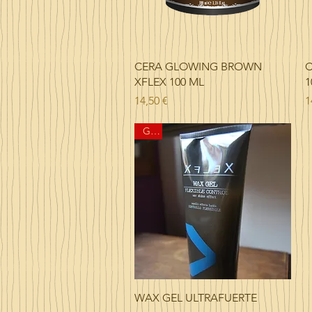
Vista rápida
CERA GLOWING BROWN
C
XFLEX 100 ML
1
Precio
P
14,50 €
1
GEL
Vista rápida
WAX GEL ULTRAFUERTE