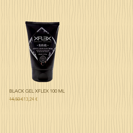
Vista rápida
BLACK GEL XFLEX 100 ML
Precio
Precio de oferta
14,50 €
13,24 €