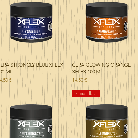
Vista rápida
Vista rápida
ERA STRONGLY BLUE XFLEX
CERA GLOWING ORANGE
00 ML
XFLEX 100 ML
recio
Precio
4,50 €
14,50 €
recién llegado