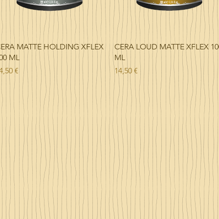
Vista rápida
Vista rápida
ERA MATTE HOLDING XFLEX
CERA LOUD MATTE XFLEX 10
00 ML
ML
recio
Precio
4,50 €
14,50 €