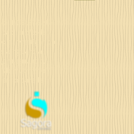
 por EDELSTEIN,
 capilar desde
o e investigando
e vanguardia
jor resultado,
mo Man Uommo
sario para la