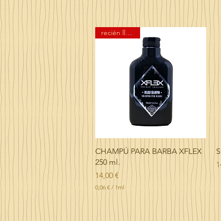
recién llegado
Vista rápida
CHAMPÚ PARA BARBA XFLEX
S
250 ml.
P
1
Precio
14,00 €
0,06 €
/
1ml
0
,
0
6