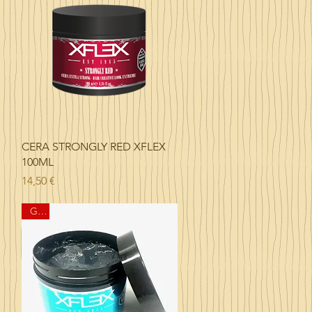
Vista rápida
CERA STRONGLY RED XFLEX
100ML
Precio
14,50 €
GEL