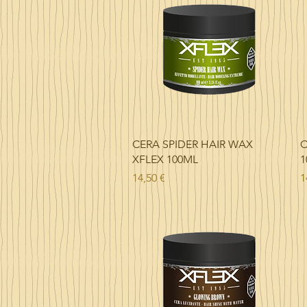
€
p
o
r
1
M
i
l
i
l
i
t
Vista rápida
CERA SPIDER HAIR WAX
C
r
XFLEX 100ML
1
o
Precio
P
14,50 €
1