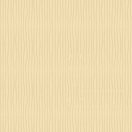
CONTACTO
LLAMANOS
Tlf. 607 84 36 14
E-MAIL
sagoracosmeticsweb@gmail.c
VISÍTANOS
Passeig de Maragall, 315. Barc
© Copyright 2018 · Sagora