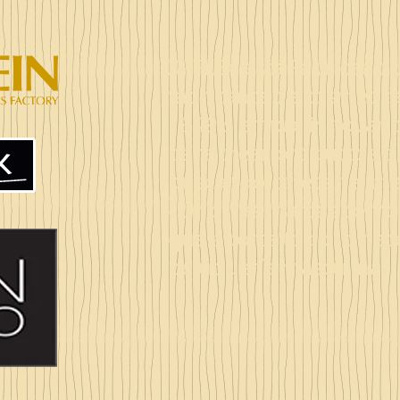
X- FLEX esta Fabricado
fabricante de cosmética
1949 siempre innovand
para crear productos d
buscando ofrecer el me
con otras marcas co
que aporta todo lo nece
peluquería masculina.