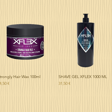
Vista rápida
Vista rápida
trongly Hair Wax 100ml
SHAVE GEL XFLEX 1000 ML
recio
Precio
4,50 €
31,50 €