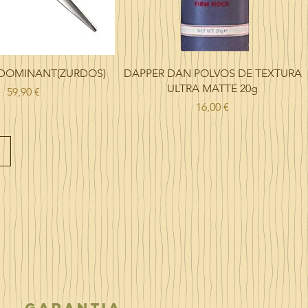
a
l
m
i
o
l
i
t
r
o
Vista rápida
Vista rápida
T DOMINANT(ZURDOS)
DAPPER DAN POLVOS DE TEXTURA
ULTRA MATTE 20g
Precio
59,90 €
Precio
16,00 €
garantia