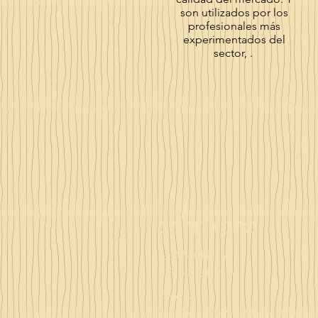
son utilizados por los
profesionales más
experimentados del
sector, .
CONTACTO
LLAMANOS
Tlf. 607 84 36 14
E-MAIL
sagoracosmeticsweb@gmail.c