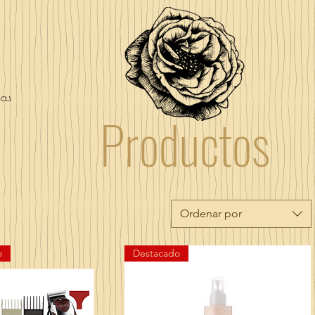
as
Productos
Ordenar por
o
Destacado