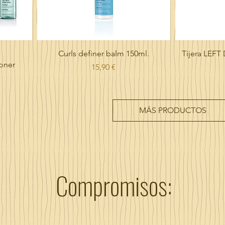
0
M
i
l
i
l
i
Vista rápida
Curls definer balm 150ml.
Tijera LEF
t
oner
Precio
15,90 €
r
o
MÁS PRODUCTOS
Compromisos: