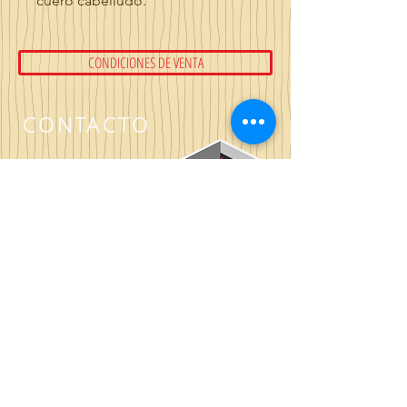
cuero cabelludo.
CONDICIONES DE VENTA
CONTACTO
LLAMANOS
Tlf.
607 84 36 14
E-MAIL
sagoracosmeticsweb@gmail.com
VISÍTANOS
Passeig de Maragall, 315. Barcelona