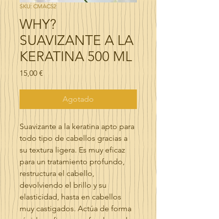
SKU: CMAC52
WHY?
SUAVIZANTE A LA
KERATINA 500 ML
Precio
15,00 €
Agotado
Suavizante a la keratina apto para
todo tipo de cabellos gracias a
su textura ligera. Es muy eficaz
para un tratamiento profundo,
restructura el cabello,
devolviendo el brillo y su
elasticidad, hasta en cabellos
muy castigados. Actúa de forma