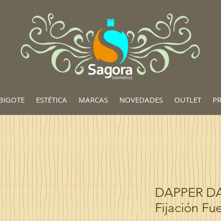
BIGOTE
ESTÉTICA
MARCAS
NOVEDADES
OUTLET
P
DAPPER D
Fijación Fu